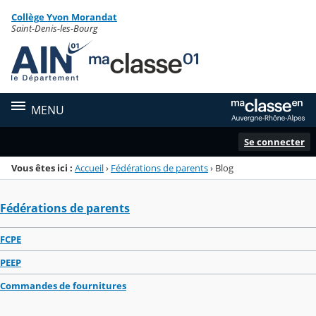
Panneau de gestion des cookies
Collège Yvon Morandat
Menu de la rubrique
Contenu
Saint-Denis-les-Bourg
MENU
Se connecter
Vous êtes ici :
Accueil
›
Fédérations de parents
›
Blog
Fédérations de parents
FCPE
PEEP
Commandes de fournitures