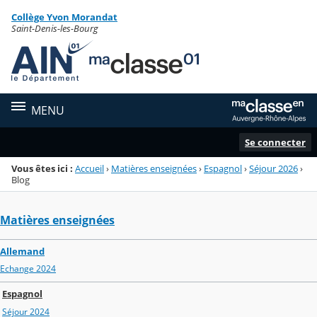
Panneau de gestion des cookies
Collège Yvon Morandat
Menu de la rubrique
Contenu
Saint-Denis-les-Bourg
MENU
Se connecter
Vous êtes ici :
Accueil
›
Matières enseignées
›
Espagnol
›
Séjour 2026
›
Blog
Matières enseignées
Allemand
Echange 2024
Espagnol
Séjour 2024