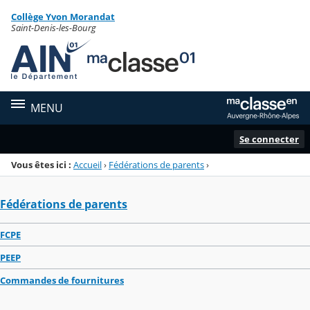
Panneau de gestion des cookies
Collège Yvon Morandat
Menu de la rubrique
Contenu
Saint-Denis-les-Bourg
MENU
Se connecter
Vous êtes ici :
Accueil
›
Fédérations de parents
›
Fédérations de parents
FCPE
PEEP
Commandes de fournitures