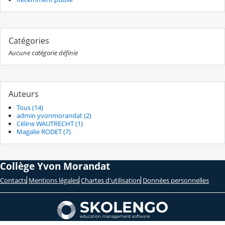
Catégories
Aucune catégorie définie
Auteurs
Tous (14)
admin yvonmorandat (2)
Céline WAUTRECHT (1)
Magalie RODET (7)
Collège Yvon Morandat
Contacts
Mentions légales
Chartes d'utilisation
Données personnelles