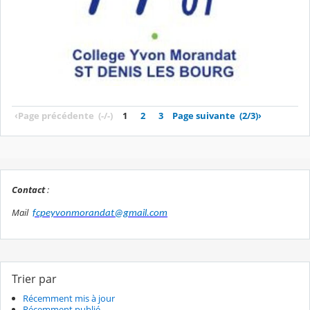
‹
Page précédente
(-/-)
1
2
3
Page suivante
(2/3)
›
Contact
:
Mail
fcpeyvonmorandat@gmail.com
Trier par
Récemment mis à jour
Récemment publié