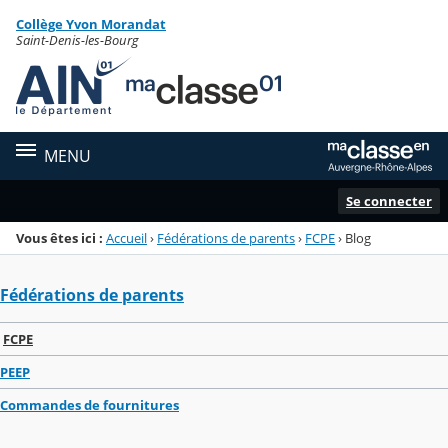
Panneau de gestion des cookies
Collège Yvon Morandat
Menu de la rubrique
Contenu
Saint-Denis-les-Bourg
MENU
Se connecter
Vous êtes ici :
Accueil
›
Fédérations de parents
›
FCPE
›
Blog
Fédérations de parents
FCPE
PEEP
Commandes de fournitures