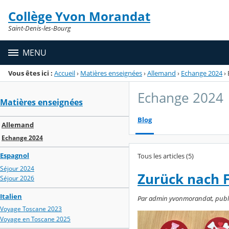
Panneau de gestion des cookies
Collège Yvon Morandat
Menu de la rubrique
Contenu
Saint-Denis-les-Bourg
MENU
Vous êtes ici :
Accueil
›
Matières enseignées
›
Allemand
›
Echange 2024
›
Echange 2024
Matières enseignées
Blog
Allemand
Echange 2024
Espagnol
Tous les articles (5)
Séjour 2024
Zurück nach 
Séjour 2026
Italien
Par admin yvonmorandat, publié
Voyage Toscane 2023
Voyage en Toscane 2025