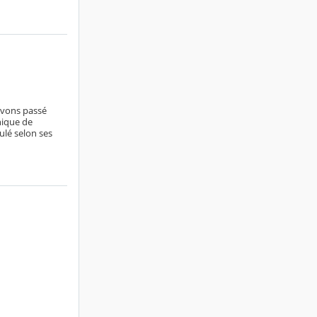
avons passé
nique de
ulé selon ses