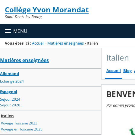
Panneau de gestion des cookies
Collège Yvon Morandat
Menu de la rubrique
Contenu
Saint-Denis-les-Bourg
MENU
Vous êtes ici :
Accueil
›
Matières enseignées
›
Italien
Italien
Matières enseignées
Accueil
Blog
Allemand
Echange 2024
BENVEN
Espagnol
Séjour 2024
Séjour 2026
Par admin yvonmo
Italien
Voyage Toscane 2023
Voyage en Toscane 2025