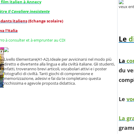
u film italien à Annecy
veux ent
éâtre
Il Cavaliere inesistente
dants italiens
(Echange scolaire)
va l'Italia
Le
d
rro
à consulter et à emprunter au CDI
Livello Elementare(A1-A2).Ideale per avvicinarsi nel modo più
La
co
diretto e divertente alla lingua e alla civiltà italiane. Gli studenti,
infatti, troveranno brevi articoli, vocabolari attivi e i poster
du ve
fotografici di civiltà. Tanti giochi di comprensione e
memorizzazione, adesivi e fai da te completano questa
compl
ricchissima e agevole proposta didattica.
Le
vo
La g
gramm