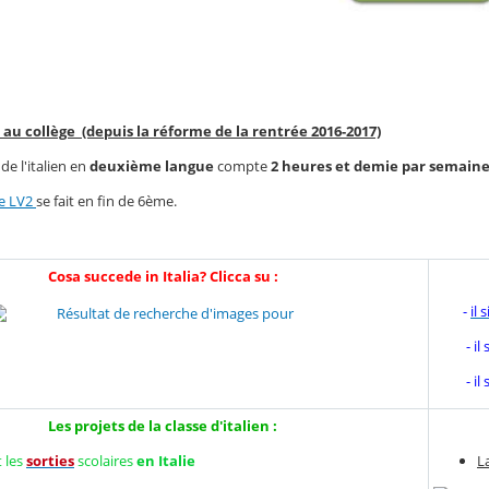
n au collège (depuis la réforme de la rentrée 2016-2017)
e l'italien en
deuxième langue
compte
2 heures et demie par semaine
te LV2
se fait en fin de 6ème.
Cosa succede in Italia? Clicca su :
-
il 
- il s
- il s
Les projets de la classe d'italien :
t les
sorties
scolaires
en Italie
L