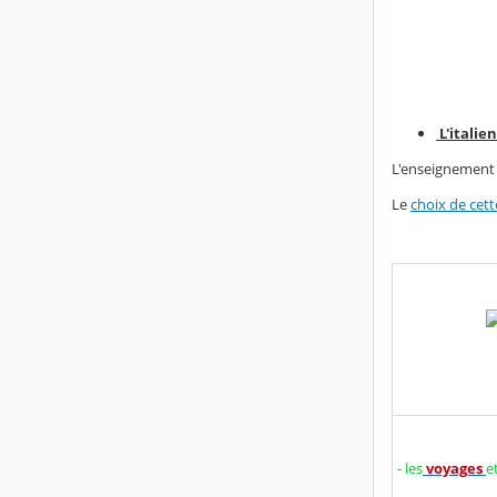
L'italie
L'enseignement d
Le
choix de cet
- les
voyages
e