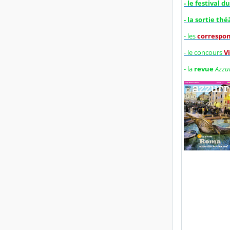
- le festival d
- la sortie th
- les
correspon
- le concours
Vi
- la
revue
Azzu