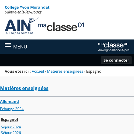
Panneau de gestion des cookies
Collège Yvon Morandat
Menu de la rubrique
Contenu
Saint-Denis-les-Bourg
MENU
Se connecter
Vous êtes ici :
Accueil
›
Matières enseignées
›
Espagnol
Matières enseignées
Allemand
Echange 2024
Espagnol
Séjour 2024
Séjour 2026