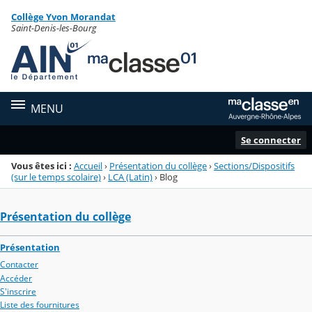
Panneau de gestion des cookies
Collège Yvon Morandat
Menu de la rubrique
Contenu
Saint-Denis-les-Bourg
MENU
Se connecter
Vous êtes ici :
Accueil
›
Présentation du collège
›
Sections/Dispositifs
(sur le temps scolaire)
›
LCA (Latin)
›
Blog
Présentation du collège
Présentation
Contacter
Accéder
S'inscrire
Liste des fournitures