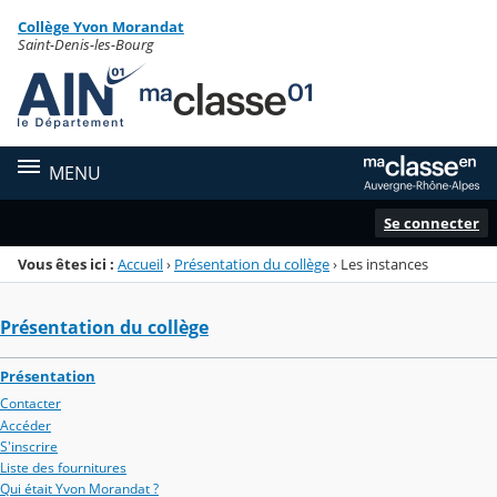
Panneau de gestion des cookies
Collège Yvon Morandat
Menu de la rubrique
Contenu
Saint-Denis-les-Bourg
MENU
Se connecter
Vous êtes ici :
Accueil
›
Présentation du collège
›
Les instances
Présentation du collège
Présentation
Contacter
Accéder
S'inscrire
Liste des fournitures
Qui était Yvon Morandat ?