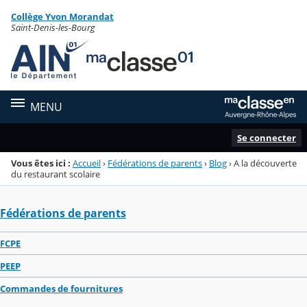
Panneau de gestion des cookies
Collège Yvon Morandat
Menu de la rubrique
Contenu
Saint-Denis-les-Bourg
MENU
Se connecter
Vous êtes ici :
Accueil
›
Fédérations de parents
›
Blog
›
A la découverte
du restaurant scolaire
Fédérations de parents
FCPE
PEEP
Commandes de fournitures