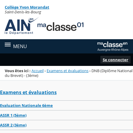
Panneau de gestion des cookies
Collège Yvon Morandat
Menu de la rubrique
Contenu
Saint-Denis-les-Bourg
MENU
Se connecter
Vous êtes ici :
Accueil
›
Examens et évaluations
›
DNB (Diplôme National
du Brevet) - (3ème)
Examens et évaluations
Evaluation Nationale 6ème
ASSR 1 (5ème)
ASSR 2 (3ème)