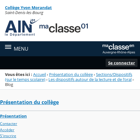
Panneau de gestion des cookies
Collège Yvon Morandat
Menu de la rubrique
Contenu
Saint-Denis-les-Bourg
MENU
Se connecter
Vous êtes ici :
Accueil
›
Présentation du collège
›
Sections/Dispositifs
(sur le temps scolaire)
›
Les dispositifs autour de la lecture et de l'oral
›
Blog
Présentation du collège
Présentation
Contacter
Accéder
S'inscrire