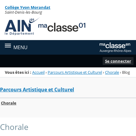
Panneau de gestion des cookies
Collège Yvon Morandat
Menu de la rubrique
Contenu
Saint-Denis-les-Bourg
MENU
Se connecter
Vous êtes ici :
Accueil
›
Parcours Artistique et Culturel
›
Chorale
›
Blog
Parcours Artistique et Culturel
Chorale
Chorale