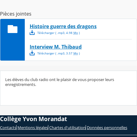
Pièces jointes
Histoire guerre des dragons
Télécharger
( .
mp3
,
4.98
Mo
)
Interview M. Thibaud
Télécharger
( .
mp3
,
3.57
Mo
)
Les élèves du club radio ont le plaisir de vous proposer leurs
enregistrements.
Collège Yvon Morandat
Contacts
Mentions légales
Chartes d'utilisation
Données personnelles