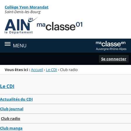
Panneau de gestion des cookies
Collège Yvon Morandat
Menu de la rubrique
Contenu
Saint-Denis-les-Bourg
MENU
Se connecter
Vous êtes ici :
Accueil
›
Le CDI
›
Club radio
Le CDI
Actualités du CDI
Club journal
Club radio
Club manga