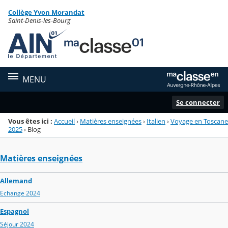
Panneau de gestion des cookies
Collège Yvon Morandat
Menu de la rubrique
Contenu
Saint-Denis-les-Bourg
MENU
Se connecter
Vous êtes ici :
Accueil
›
Matières enseignées
›
Italien
›
Voyage en Toscane
2025
›
Blog
Matières enseignées
Allemand
Echange 2024
Espagnol
Séjour 2024