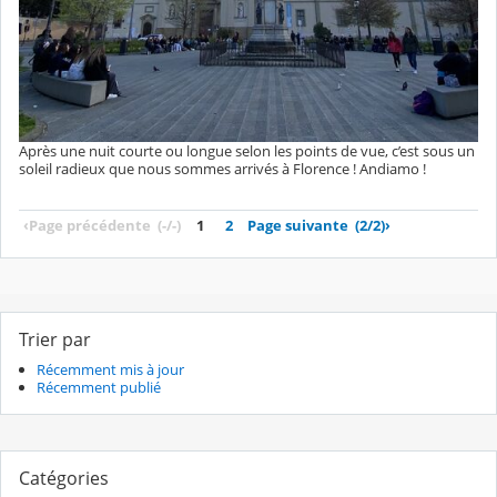
Après une nuit courte ou longue selon les points de vue, c’est sous un
soleil radieux que nous sommes arrivés à Florence ! Andiamo !
‹
Page précédente
(-/-)
1
2
Page suivante
(2/2)
›
Trier par
Récemment mis à jour
Récemment publié
Catégories