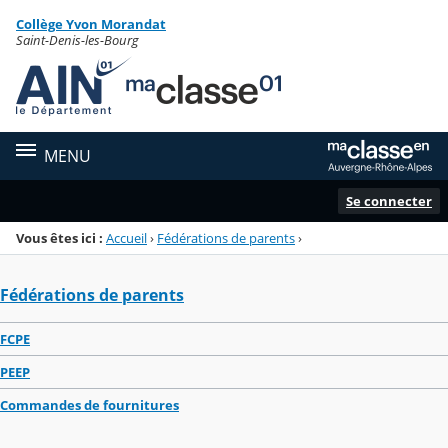
Panneau de gestion des cookies
Collège Yvon Morandat
Menu de la rubrique
Contenu
Saint-Denis-les-Bourg
MENU
Se connecter
Vous êtes ici :
Accueil
›
Fédérations de parents
›
Fédérations de parents
FCPE
PEEP
Commandes de fournitures