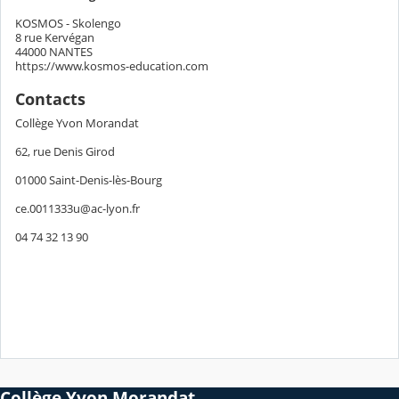
KOSMOS - Skolengo
8 rue Kervégan
44000 NANTES
https://www.kosmos-education.com
Contacts
Collège Yvon Morandat
62, rue Denis Girod
01000 Saint-Denis-lès-Bourg
ce.0011333u@ac-lyon.fr
04 74 32 13 90
Collège Yvon Morandat