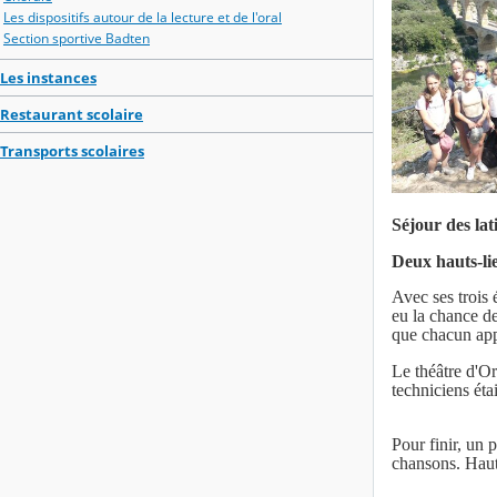
Les dispositifs autour de la lecture et de l'oral
Section sportive Badten
Les instances
Restaurant scolaire
Transports scolaires
Séjour des lat
Deux hauts-li
Avec ses trois 
eu la chance de
que chacun appr
Le théâtre d'O
techniciens éta
Pour finir, un p
chansons. Haut