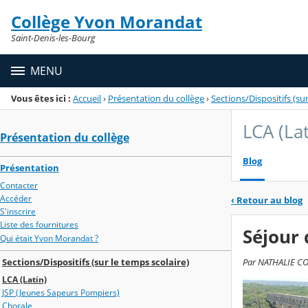
Panneau de gestion des cookies
Collège Yvon Morandat
Menu de la rubrique
Contenu
Saint-Denis-les-Bourg
MENU
Vous êtes ici :
Accueil
›
Présentation du collège
›
Sections/Dispositifs (sur
LCA (Lat
Présentation du collège
Blog
Présentation
Contacter
Accéder
‹
Retour au blog
S'inscrire
Liste des fournitures
Séjour 
Qui était Yvon Morandat ?
Sections/Dispositifs (sur le temps scolaire)
Par NATHALIE COLA
LCA (Latin)
JSP (Jeunes Sapeurs Pompiers)
Chorale