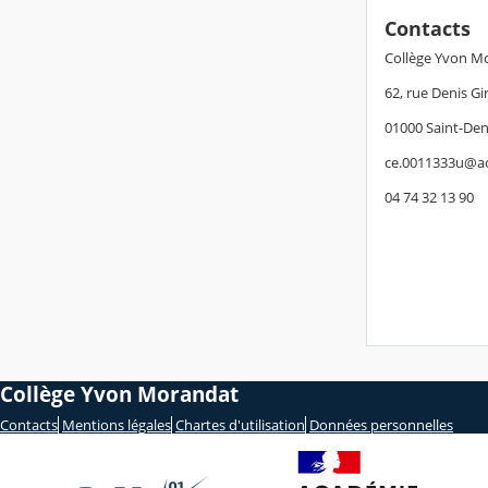
Contacts
Collège Yvon M
62, rue Denis Gi
01000 Saint-Den
ce.0011333u@ac
04 74 32 13 90
Collège Yvon Morandat
Contacts
Mentions légales
Chartes d'utilisation
Données personnelles