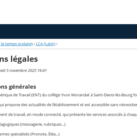
 le temps scolaire)
›
LCA (Latin)
›
ns légales
redi 5 novembre 2025 16:41
ons générales
rique de Travail (ENT) du collège Yvon Morandat à Saint-Denis-lès-Bourg fou
 qui propose des actualités de l’établissement et est accessible sans nécessite
nt de travail, en mode connecté, qui présente les services associés à chaque 
gogiques (messagerie, rubriques...)
nes spécialisés (Pronote, Éléa...)