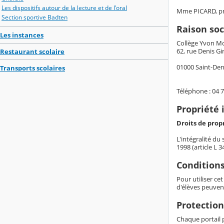
Les dispositifs autour de la lecture et de l'oral
Mme PICARD, pri
Section sportive Badten
Raison soc
Les instances
Collège Yvon M
62, rue Denis Gi
Restaurant scolaire
01000 Saint-Den
Transports scolaires
Téléphone : 04 7
Propriété 
Droits de propr
L'intégralité du
1998 (article L 
Conditions
Pour utiliser ce
d'élèves peuven
Protection
Chaque portail p