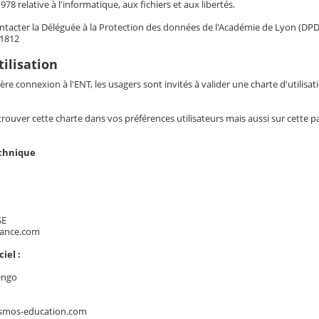
978 relative à l'informatique, aux fichiers et aux libertés.
tacter la Déléguée à la Protection des données de l'Académie de Lyon (DPD)
21812
tilisation
ère connexion à l'ENT, les usagers sont invités à valider une charte d'utilisat
ouver cette charte dans vos préférences utilisateurs mais aussi sur cette p
echnique
SE
rance.com
iel :
engo
smos-education.com