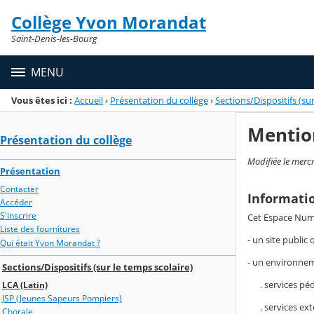
Panneau de gestion des cookies
Collège Yvon Morandat
Menu de la rubrique
Contenu
Saint-Denis-les-Bourg
MENU
Vous êtes ici :
Accueil
›
Présentation du collège
›
Sections/Dispositifs (sur
Mentio
Présentation du collège
Modifiée le merc
Présentation
Contacter
Informati
Accéder
S'inscrire
Cet Espace Numé
Liste des fournitures
- un site public
Qui était Yvon Morandat ?
- un environneme
Sections/Dispositifs (sur le temps scolaire)
. services péda
LCA (Latin)
JSP (Jeunes Sapeurs Pompiers)
. services exter
Chorale