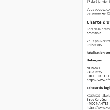
17 du 6 janvier 1
Vous pouvez con
personnelles-1
Charte d'u
Lors de la premi
accessible.
Vous pouvez retr
utilisation/
Réalisation t
Hébergeur :
NFRANCE
9 rue Ritay
31000 TOULOU
https://www.nf
Editeur du logic
KOSMOS - Skol
8 rue Kervégan
44000 NANTES
https://www.ko