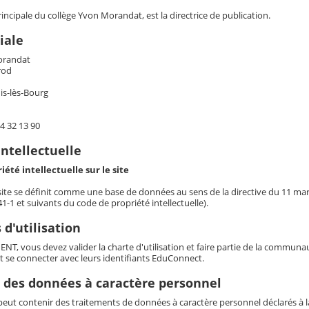
ncipale du collège Yvon Morandat, est la directrice de publication.
iale
orandat
rod
is-lès-Bourg
4 32 13 90
intellectuelle
iété intellectuelle sur le site
 site se définit comme une base de données au sens de la directive du 11 mars 
341-1 et suivants du code de propriété intellectuelle).
 d'utilisation
t ENT, vous devez valider la charte d'utilisation et faire partie de la commun
t se connecter avec leurs identifiants EduConnect.
 des données à caractère personnel
eut contenir des traitements de données à caractère personnel déclarés à la 