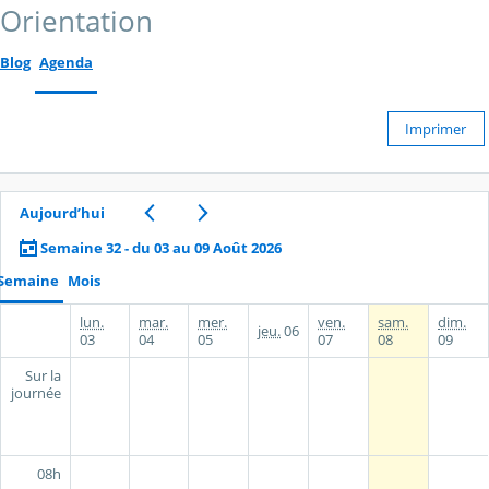
Orientation
Blog
Agenda
Imprimer
Aujourd’hui
Semaine 32 - du 03 au 09 Août 2026
Semaine
Mois
lun.
mar.
mer.
ven.
sam.
dim.
jeu.
06
03
04
05
07
08
09
Sur la
journée
08h