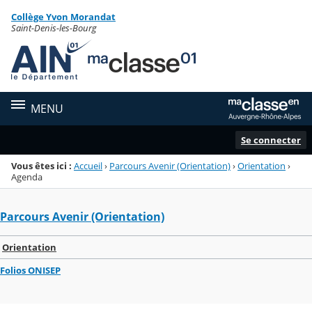
Panneau de gestion des cookies
Collège Yvon Morandat
Menu de la rubrique
Contenu
Saint-Denis-les-Bourg
MENU
Se connecter
Vous êtes ici :
Accueil
›
Parcours Avenir (Orientation)
›
Orientation
›
Agenda
Parcours Avenir (Orientation)
Orientation
Folios ONISEP