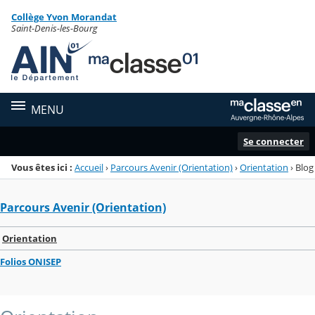
Panneau de gestion des cookies
Collège Yvon Morandat
Menu de la rubrique
Contenu
Saint-Denis-les-Bourg
MENU
Se connecter
Vous êtes ici :
Accueil
›
Parcours Avenir (Orientation)
›
Orientation
›
Blog
Parcours Avenir (Orientation)
Orientation
Folios ONISEP