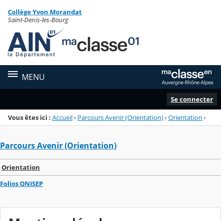
Panneau de gestion des cookies
Collège Yvon Morandat
Menu de la rubrique
Contenu
Saint-Denis-les-Bourg
MENU
Se connecter
Vous êtes ici :
Accueil
›
Parcours Avenir (Orientation)
›
Orientation
›
Parcours Avenir (Orientation)
Orientation
Folios ONISEP