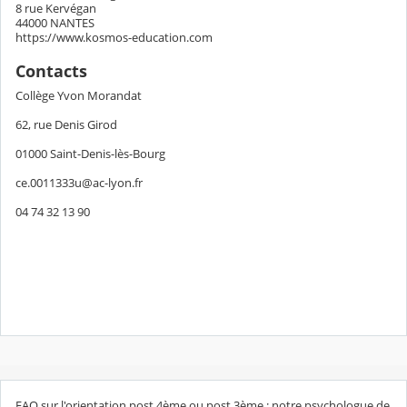
8 rue Kervégan
44000 NANTES
https://www.kosmos-education.com
Contacts
Collège Yvon Morandat
62, rue Denis Girod
01000 Saint-Denis-lès-Bourg
ce.0011333u@ac-lyon.fr
04 74 32 13 90
FAQ sur l'orientation post 4ème ou post 3ème : notre psychologue de