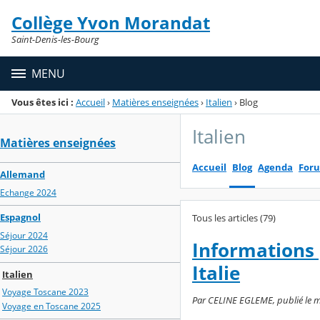
Panneau de gestion des cookies
Collège Yvon Morandat
Menu de la rubrique
Contenu
Saint-Denis-les-Bourg
MENU
Vous êtes ici :
Accueil
›
Matières enseignées
›
Italien
›
Blog
Italien
Matières enseignées
Accueil
Blog
Agenda
For
Allemand
Echange 2024
Espagnol
Tous les articles (79)
Séjour 2024
Informations 
Séjour 2026
Italie
Italien
Voyage Toscane 2023
Par CELINE EGLEME, publié le me
Voyage en Toscane 2025