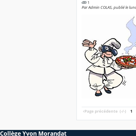
1
Par Admin COLAS, publié le lundi
‹
Page précédente
(-/-)
1
Collège Yvon Morandat