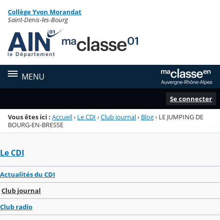
Panneau de gestion des cookies
Collège Yvon Morandat
Menu de la rubrique
Contenu
Saint-Denis-les-Bourg
MENU
Se connecter
Vous êtes ici :
Accueil
›
Le CDI
›
Club journal
›
Blog
›
LE JUMPING DE
BOURG-EN-BRESSE
Le CDI
Actualités du CDI
Club journal
Club radio