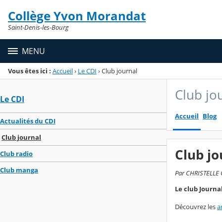
Panneau de gestion des cookies
Collège Yvon Morandat
Menu de la rubrique
Contenu
Saint-Denis-les-Bourg
MENU
Vous êtes ici :
Accueil
›
Le CDI
›
Club journal
Club jo
Le CDI
Accueil
Blog
Actualités du CDI
Club journal
Club jo
Club radio
Club manga
Par CHRISTELLE G
Le club Journal
Découvrez les
a