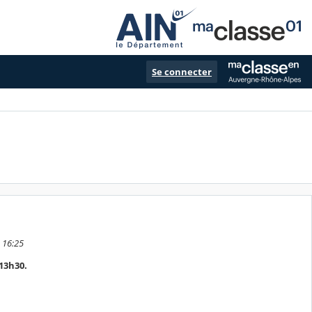
Se connecter
 16:25
à13h30.