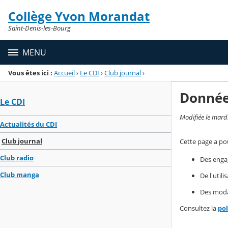
Panneau de gestion des cookies
Collège Yvon Morandat
Menu de la rubrique
Contenu
Saint-Denis-les-Bourg
MENU
Vous êtes ici :
Accueil
›
Le CDI
›
Club journal
›
Donnée
Le CDI
Modifiée le mard
Actualités du CDI
Club journal
Cette page a pou
Club radio
Des enga
Club manga
De l'util
Des modal
Consultez la
po