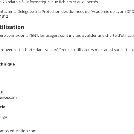
978 relative à l'informatique, aux fichiers et aux libertés.
tacter la Déléguée à la Protection des données de l'Académie de Lyon (DPD)
21812
tilisation
ère connexion à l'ENT, les usagers sont invités à valider une charte d'utilisat
ouver cette charte dans vos préférences utilisateurs mais aussi sur cette p
echnique
SE
rance.com
iel :
engo
smos-education.com