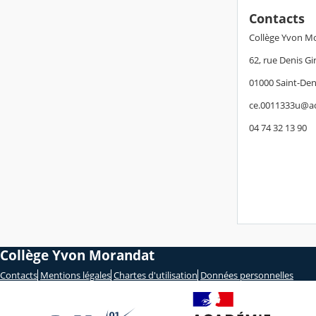
Contacts
Collège Yvon M
62, rue Denis Gi
01000 Saint-Den
ce.0011333u@ac
04 74 32 13 90
Collège Yvon Morandat
Contacts
Mentions légales
Chartes d'utilisation
Données personnelles