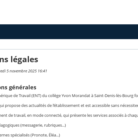
ns légales
redi 5 novembre 2025 16:41
ons générales
rique de Travail (ENT) du collège Yvon Morandat à Saint-Denis-lès-Bourg fou
 qui propose des actualités de l’établissement et est accessible sans nécessite
nt de travail, en mode connecté, qui présente les services associés à chaque 
gogiques (messagerie, rubriques...)
nes spécialisés (Pronote, Éléa...)