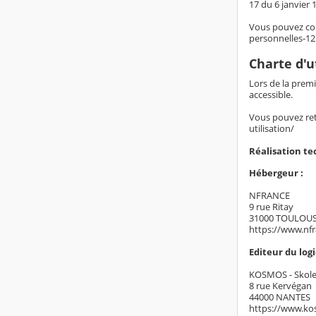
17 du 6 janvier 1
Vous pouvez con
personnelles-1
Charte d'u
Lors de la premi
accessible.
Vous pouvez retr
utilisation/
Réalisation t
Hébergeur :
NFRANCE
9 rue Ritay
31000 TOULOU
https://www.nf
Editeur du logic
KOSMOS - Skol
8 rue Kervégan
44000 NANTES
https://www.ko