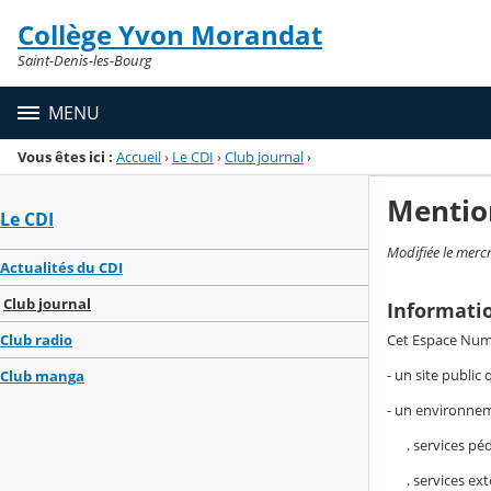
Panneau de gestion des cookies
Collège Yvon Morandat
Menu de la rubrique
Contenu
Saint-Denis-les-Bourg
MENU
Vous êtes ici :
Accueil
›
Le CDI
›
Club journal
›
Mentio
Le CDI
Modifiée le merc
Actualités du CDI
Club journal
Informati
Cet Espace Numé
Club radio
- un site public
Club manga
- un environneme
. services péda
. services exter