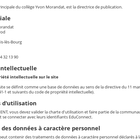
ncipale du collège Yvon Morandat, est la directrice de publication.
iale
orandat
rod
is-lès-Bourg
4 32 13 90
intellectuelle
iété intellectuelle sur le site
 site se définit comme une base de données au sens de la directive du 11 mars 
341-1 et suivants du code de propriété intellectuelle).
 d'utilisation
t ENT, vous devez valider la charte d'utilisation et faire partie de la commun
t se connecter avec leurs identifiants EduConnect.
 des données à caractère personnel
eut contenir des traitements de données à caractère personnel déclarés à la 