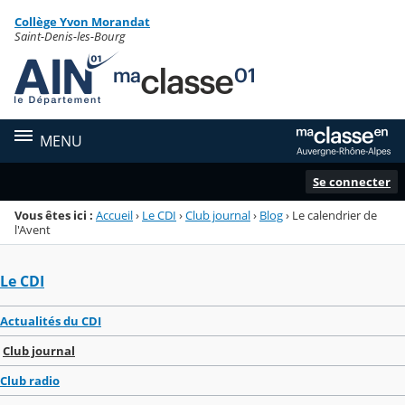
Panneau de gestion des cookies
Collège Yvon Morandat
Menu de la rubrique
Contenu
Saint-Denis-les-Bourg
MENU
Se connecter
Vous êtes ici :
Accueil
›
Le CDI
›
Club journal
›
Blog
›
Le calendrier de
l'Avent
Le CDI
Actualités du CDI
Club journal
Club radio