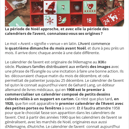
La période de Noël approche, et avec elle la période des
calendriers de l’avent, connaissez-vous ses origines ?
Le mot « Avent » signifie « venue » en latin.
L’Avent commence
le
quatrième dimanche du mois avant Noël
, et dure à peu près un
mois
.
Il arrive donc chaque année à une date différente.
Le calendrier de l’avent est originaire de l’Allemagne au
XIX
e
siècle.
Plusieurs familles distribuaient aux enfants
des images
avec
une phrase de l’Évangile ou une incitation à faire une bonne action. Ils
les découvraient chaque matin du mois de décembre, et cela
permettait de patienter jusqu’au 25 décembre.
Le calendrier de l’avent
tel qu’on le connait aujourd’hui vient de
Gehard Lang, un éditeur
allemand de livres médicaux, qui en
1908 est le premier à
commercialiser un calendrier composé de petits dessins
colorés reliés à un support en carton
. Ce n’est que plus tard
, en
1920,
que l’on voit apparaître le
premier calendrier de l’Avent avec
des petites portes ou fenêtres
à ouvrir.
Et il faudra attendre
1958
pour que le chocolat fasse son apparition
dans les calendriers de
l’avent. C’est à partir des années
1990 que les calendriers de l’avent se
généralisent, avec les
marchés de Noël, originaires eux aussi
d’Allemagne, d’Autriche. Le calendrier de l’avent connait aujourd’hui