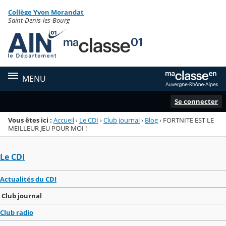
Panneau de gestion des cookies
Collège Yvon Morandat
Menu de la rubrique
Contenu
Saint-Denis-les-Bourg
MENU
Se connecter
Vous êtes ici :
Accueil
›
Le CDI
›
Club journal
›
Blog
›
FORTNITE EST LE
MEILLEUR JEU POUR MOI !
Le CDI
Actualités du CDI
Club journal
Club radio