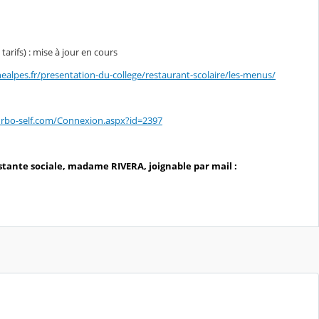
tarifs) : mise à jour en cours
lpes.fr/presentation-du-college/restaurant-scolaire/les-menus/
urbo-self.com/Connexion.aspx?id=2397
sistante sociale, madame RIVERA, joignable par mail :