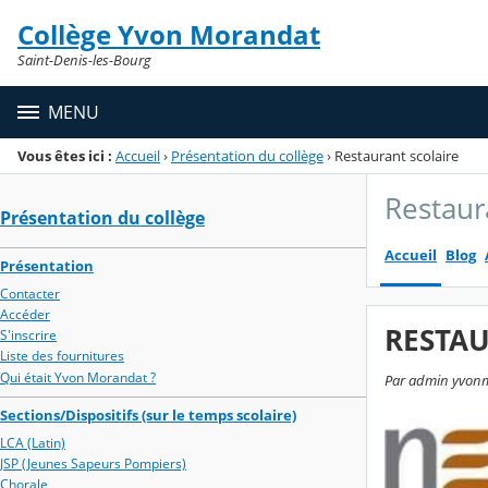
Panneau de gestion des cookies
Collège Yvon Morandat
Menu de la rubrique
Contenu
Saint-Denis-les-Bourg
MENU
Vous êtes ici :
Accueil
›
Présentation du collège
›
Restaurant scolaire
Restaur
Présentation du collège
Accueil
Blog
Présentation
Contacter
Accéder
RESTAU
S'inscrire
Liste des fournitures
Qui était Yvon Morandat ?
Par admin yvonmo
Sections/Dispositifs (sur le temps scolaire)
LCA (Latin)
JSP (Jeunes Sapeurs Pompiers)
Chorale