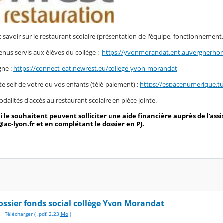
ut savoir sur le restaurant scolaire (présentation de l'équipe, fonctionnement, 
enus servis aux élèves du collège :
https://yvonmorandat.ent.auvergnerhonea
gne :
https://connect-eat.newrest.eu/college-yvon-morandat
te self de votre ou vos enfants (télé-paiement) :
https://espacenumerique.t
alités d'accès au restaurant scolaire en pièce jointe.
ui le souhaitent peuvent solliciter une aide financière auprès de l'as
@ac-lyon.fr
et en complétant le dossier en PJ.
ossier fonds social collège Yvon Morandat
Télécharger
( .
pdf
,
2.23
Mo
)