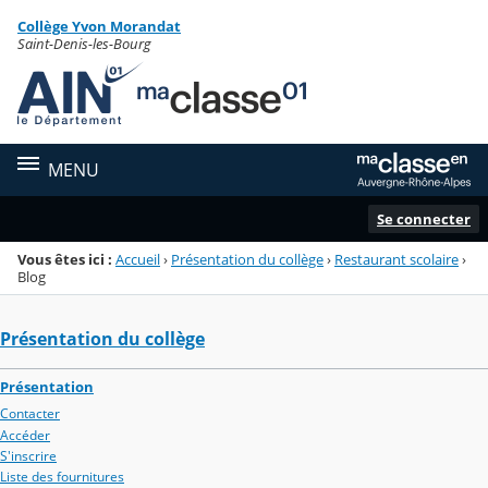
Panneau de gestion des cookies
Collège Yvon Morandat
Menu de la rubrique
Contenu
Saint-Denis-les-Bourg
MENU
Se connecter
Vous êtes ici :
Accueil
›
Présentation du collège
›
Restaurant scolaire
›
Blog
Présentation du collège
Présentation
Contacter
Accéder
S'inscrire
Liste des fournitures