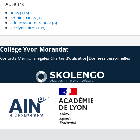
Auteurs
Tous (118)
Admin COLAS (1)
admin yvonmorandat (8)
Jocelyne Ricol (106)
Collège Yvon Morandat
Contacts
Mentions légales
Chartes d'utilisation
Données personnelles