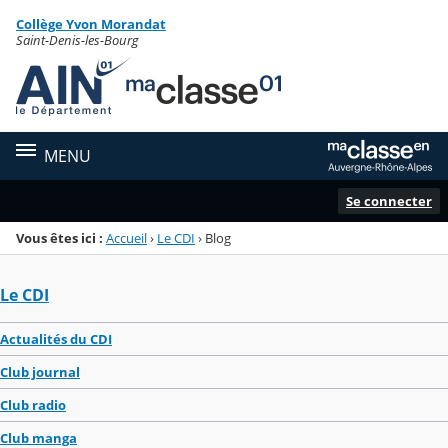
Panneau de gestion des cookies
Collège Yvon Morandat
Menu de la rubrique
Contenu
Saint-Denis-les-Bourg
MENU
Se connecter
Vous êtes ici :
Accueil
›
Le CDI
›
Blog
Le CDI
Actualités du CDI
Club journal
Club radio
Club manga