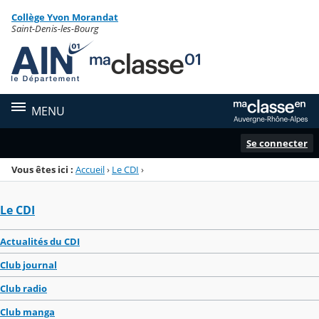
Panneau de gestion des cookies
Collège Yvon Morandat
Menu de la rubrique
Contenu
Saint-Denis-les-Bourg
MENU
Se connecter
Vous êtes ici :
Accueil
›
Le CDI
›
Le CDI
Actualités du CDI
Club journal
Club radio
Club manga