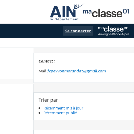
Se connecter
Contact
:
Mail
fcpeyvonmorandat@gmail.com
Trier par
Récemment mis à jour
Récemment publié