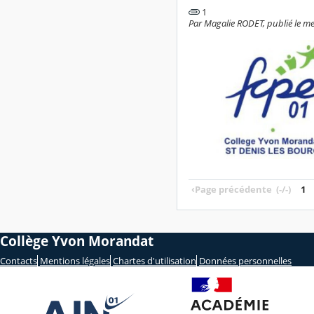
1
Par Magalie RODET, publié le me
‹
Page précédente
(-/-)
1
Collège Yvon Morandat
Contacts
Mentions légales
Chartes d'utilisation
Données personnelles