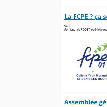
La FCPE ? ça s
1
Par Magalie RODET, publié le me
Assemblée gé