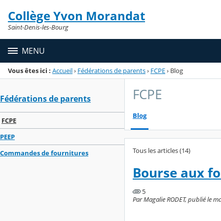
Panneau de gestion des cookies
Collège Yvon Morandat
Menu de la rubrique
Contenu
Saint-Denis-les-Bourg
MENU
Vous êtes ici :
Accueil
›
Fédérations de parents
›
FCPE
›
Blog
FCPE
Fédérations de parents
Blog
FCPE
PEEP
Tous les articles (14)
Commandes de fournitures
Bourse aux fo
5
Par Magalie RODET, publié le ma