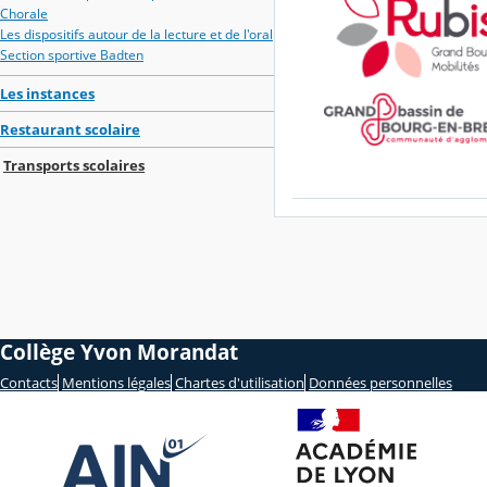
Chorale
Les dispositifs autour de la lecture et de l'oral
Section sportive Badten
Les instances
Restaurant scolaire
Transports scolaires
Collège Yvon Morandat
Contacts
Mentions légales
Chartes d'utilisation
Données personnelles