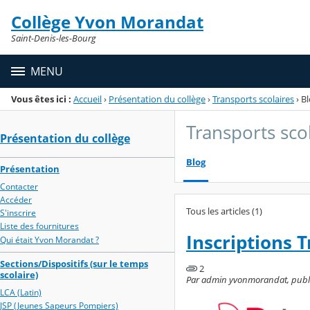
Panneau de gestion des cookies
Collège Yvon Morandat
Menu de la rubrique
Contenu
Saint-Denis-les-Bourg
MENU
Vous êtes ici :
Accueil
›
Présentation du collège
›
Transports scolaires
›
Bl
Transports sco
Présentation du collège
Blog
Présentation
Contacter
Accéder
Tous les articles (1)
S'inscrire
Liste des fournitures
Inscriptions T
Qui était Yvon Morandat ?
Sections/Dispositifs (sur le temps
2
scolaire)
Par admin yvonmorandat, publié l
LCA (Latin)
JSP (Jeunes Sapeurs Pompiers)