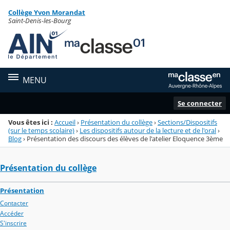
Panneau de gestion des cookies
Collège Yvon Morandat
Menu de la rubrique
Contenu
Saint-Denis-les-Bourg
MENU
Se connecter
Vous êtes ici :
Accueil
›
Présentation du collège
›
Sections/Dispositifs
(sur le temps scolaire)
›
Les dispositifs autour de la lecture et de l'oral
›
Blog
›
Présentation des discours des élèves de l'atelier Eloquence 3ème
Présentation du collège
Présentation
Contacter
Accéder
S'inscrire