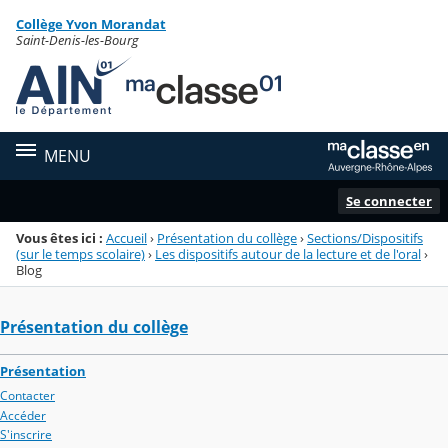
Panneau de gestion des cookies
Collège Yvon Morandat
Menu de la rubrique
Contenu
Saint-Denis-les-Bourg
MENU
Se connecter
Vous êtes ici :
Accueil
›
Présentation du collège
›
Sections/Dispositifs
(sur le temps scolaire)
›
Les dispositifs autour de la lecture et de l'oral
›
Blog
Présentation du collège
Présentation
Contacter
Accéder
S'inscrire