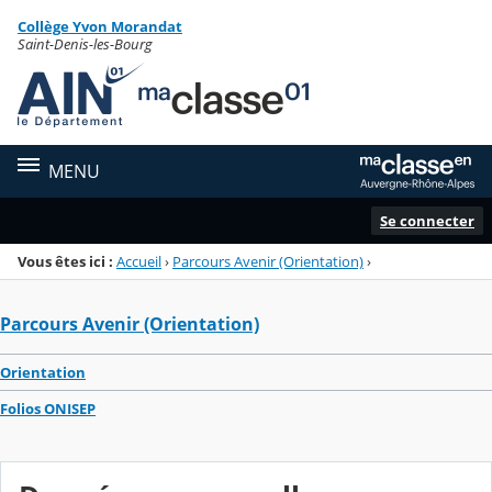
Panneau de gestion des cookies
Collège Yvon Morandat
Menu de la rubrique
Contenu
Saint-Denis-les-Bourg
MENU
Se connecter
Vous êtes ici :
Accueil
›
Parcours Avenir (Orientation)
›
Parcours Avenir (Orientation)
Orientation
Folios ONISEP