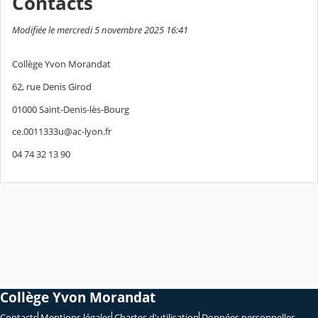
Contacts
Modifiée le mercredi 5 novembre 2025 16:41
Collège Yvon Morandat
62, rue Denis Girod
01000 Saint-Denis-lès-Bourg
ce.0011333u@ac-lyon.fr
04 74 32 13 90
Collège Yvon Morandat
Contacts
Mentions légales
Chartes d'utilisation
Données personnelles