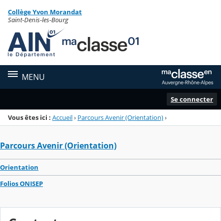
Panneau de gestion des cookies
Collège Yvon Morandat
Menu de la rubrique
Contenu
Saint-Denis-les-Bourg
MENU
Se connecter
Vous êtes ici :
Accueil
›
Parcours Avenir (Orientation)
›
Parcours Avenir (Orientation)
Orientation
Folios ONISEP