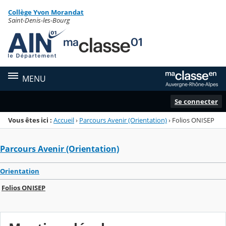
Panneau de gestion des cookies
Collège Yvon Morandat
Menu de la rubrique
Contenu
Saint-Denis-les-Bourg
MENU
Se connecter
Vous êtes ici :
Accueil
›
Parcours Avenir (Orientation)
›
Folios ONISEP
Parcours Avenir (Orientation)
Orientation
Folios ONISEP