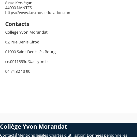
8 rue Kervégan
44000 NANTES
https://www.kosmos-education.com
Contacts
Collège Yvon Morandat
62, rue Denis Girod
01000 Saint-Denis-lès-Bourg
ce.0011333u@ac-lyon.fr
04 74 32 13 90
Collège Yvon Morandat
Contacts
Mentions légales
Chartes d'utilisation
Données personnelles