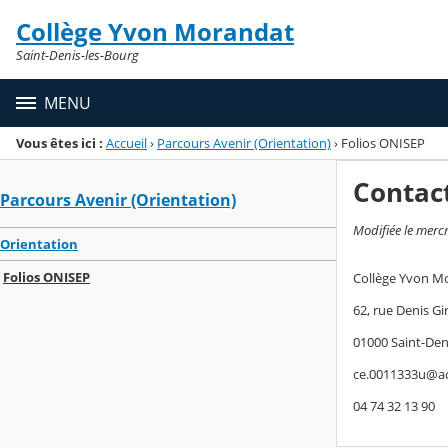
Panneau de gestion des cookies
Collège Yvon Morandat
Menu de la rubrique
Contenu
Saint-Denis-les-Bourg
MENU
Vous êtes ici :
Accueil
›
Parcours Avenir (Orientation)
›
Folios ONISEP
Contac
Parcours Avenir (Orientation)
Modifiée le merc
Orientation
Folios ONISEP
Collège Yvon M
62, rue Denis Gi
01000 Saint-Den
ce.0011333u@ac
04 74 32 13 90