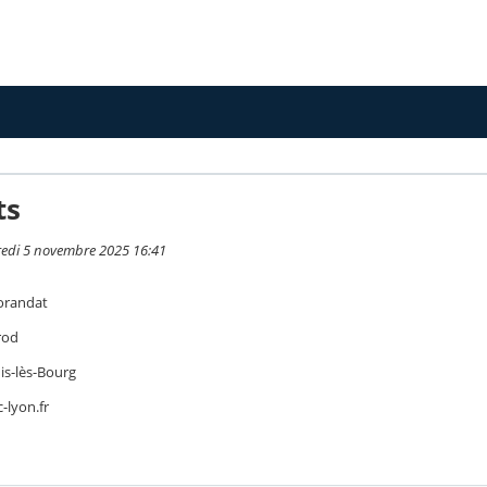
ts
redi 5 novembre 2025 16:41
orandat
rod
is-lès-Bourg
-lyon.fr