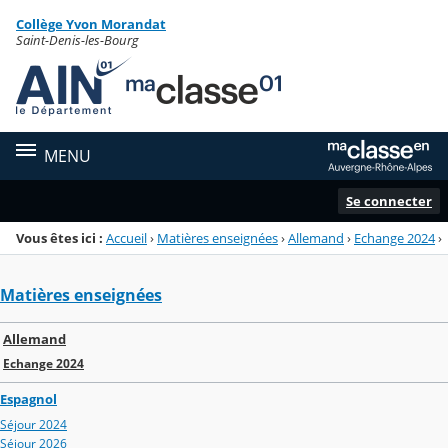
Panneau de gestion des cookies
Collège Yvon Morandat
Menu de la rubrique
Contenu
Saint-Denis-les-Bourg
MENU
Se connecter
Vous êtes ici :
Accueil
›
Matières enseignées
›
Allemand
›
Echange 2024
›
Matières enseignées
Allemand
Echange 2024
Espagnol
Séjour 2024
Séjour 2026