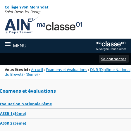
Panneau de gestion des cookies
Collège Yvon Morandat
Menu de la rubrique
Contenu
Saint-Denis-les-Bourg
MENU
Se connecter
Vous êtes ici :
Accueil
›
Examens et évaluations
›
DNB (Diplôme National
du Brevet) - (3ème)
›
Examens et évaluations
Evaluation Nationale 6ème
ASSR 1 (5ème)
ASSR 2 (3ème)