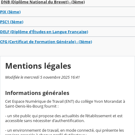
DNB (Diplôme National du Brevet) - (3ème)
PIX (3ème)
PSC1 (3ème)
DELF (Diplôme d'Études en Langue Française)
CFG (Certificat de Formation Générale) - (3ème)
Mentions légales
Modifiée le mercredi 5 novembre 2025 16:41
Informations générales
Cet Espace Numérique de Travail (ENT) du collège Yvon Morandat à
Saint-Denis-lès-Bourg fournit :
- un site public qui propose des actualités de l’établissement et est
accessible sans nécessiter d'authentification.
- un environnement de travail, en mode connecté, qui présente les
services associés à chaque profil d’utilisateur :