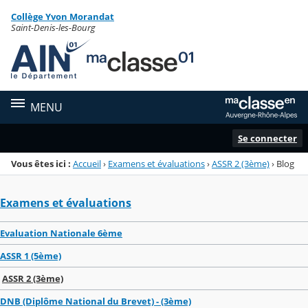
Panneau de gestion des cookies
Collège Yvon Morandat
Menu de la rubrique
Contenu
Saint-Denis-les-Bourg
MENU
Se connecter
Vous êtes ici :
Accueil
›
Examens et évaluations
›
ASSR 2 (3ème)
›
Blog
Examens et évaluations
Evaluation Nationale 6ème
ASSR 1 (5ème)
ASSR 2 (3ème)
DNB (Diplôme National du Brevet) - (3ème)