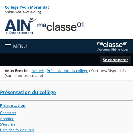
Panneau de gestion des cookies
Collège Yvon Morandat
Menu de la rubrique
Contenu
Saint-Denis-les-Bourg
MENU
Se connecter
Vous êtes ici :
Accueil
›
Présentation du collège
›
Sections/Dispositifs
(sur le temps scolaire)
Présentation du collège
Présentation
Contacter
Accéder
S'inscrire
Liste des fournitures