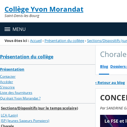
Panneau de gestion des cookies
Collège Yvon Morandat
Menu de la rubrique
Contenu
Saint-Denis-les-Bourg
MENU
Vous êtes ici :
Accueil
›
Présentation du collège
›
Sections/Dispositifs (sur
Chorale
Présentation du collège
Blog
Dossiers
Présentation
Contacter
Accéder
‹
Retour au blog
S'inscrire
Liste des fournitures
CONCERT
Qui était Yvon Morandat ?
Sections/Dispositifs (sur le temps scolaire)
Par SANDRINE GIS
LCA (Latin)
JSP (Jeunes Sapeurs Pompiers)
Chorale