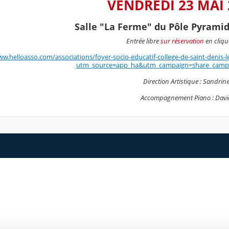
VENDREDI 23 MAI 2
Salle "La Ferme" du Pôle Pyramide
Entrée libre
sur réservation
en cliqu
ww.helloasso.com/associations/foyer-socio-educatif-college-de-saint-deni
utm_source=app_ha&utm_campaign=share_camp
Direction Artistique : Sandri
Accompagnement Piano : Dav