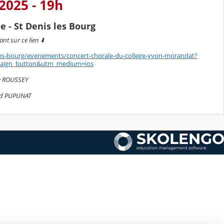
025 - 19h
 - St Denis les Bourg
ant sur ce lien ⬇️
s-les-bourg/evenements/concert-chorale-du-college-yvon-morandat?
aign_button&utm_medium=ios
ne ROUSSEY
id PUPUNAT