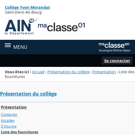
Panneau de gestion des cookies
Collège Yvon Morandat
Menu de la rubrique
Contenu
Saint-Denis-les-Bourg
MENU
Se connecter
Vous êtes ici :
Accueil
›
Présentation du collège
›
Présentation
›
Liste des
fournitures
Présentation du collège
Présentation
Contacter
Accéder
S'inscrire
Liste des fournitures