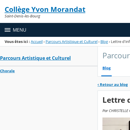
Panneau de gestion des cookies
Collège Yvon Morandat
Menu de la rubrique
Contenu
Saint-Denis-les-Bourg
MENU
Vous êtes ici :
Accueil
›
Parcours Artistique et Culturel
›
Blog
›
Lettre d'i
Parcours
Parcours Artistique et Culturel
Blog
Chorale
‹
Retour au blog
Lettre 
Par CHRISTELLE G