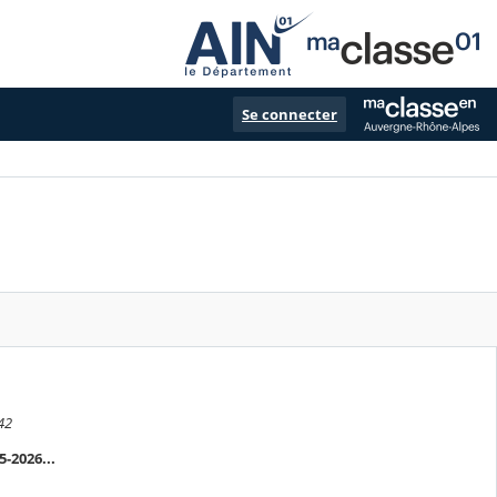
Se connecter
42
-2026...