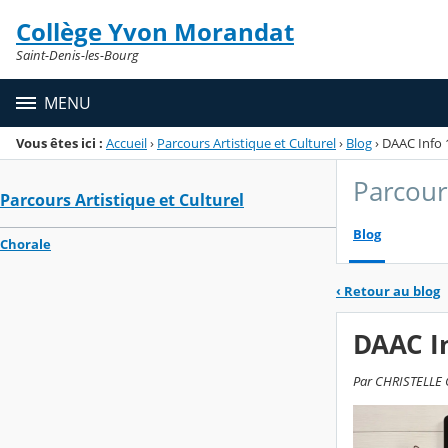
Panneau de gestion des cookies
Collège Yvon Morandat
Menu de la rubrique
Contenu
Saint-Denis-les-Bourg
MENU
Vous êtes ici :
Accueil
›
Parcours Artistique et Culturel
›
Blog
›
DAAC Info 1
Parcours
Parcours Artistique et Culturel
Blog
Chorale
‹
Retour au blog
DAAC In
Par CHRISTELLE GE