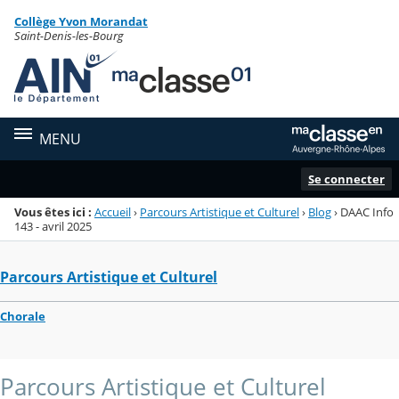
Panneau de gestion des cookies
Collège Yvon Morandat
Menu de la rubrique
Contenu
Saint-Denis-les-Bourg
MENU
Se connecter
Vous êtes ici :
Accueil
›
Parcours Artistique et Culturel
›
Blog
›
DAAC Info
143 - avril 2025
Parcours Artistique et Culturel
Chorale
Parcours Artistique et Culturel