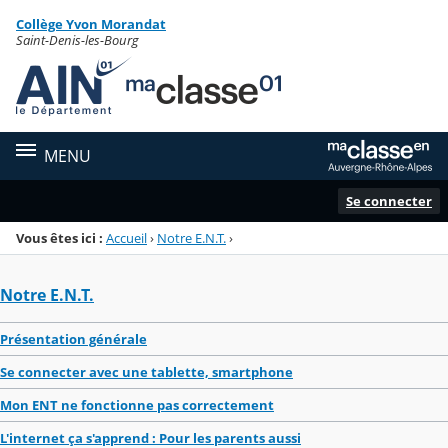
Panneau de gestion des cookies
Collège Yvon Morandat
Menu de la rubrique
Contenu
Saint-Denis-les-Bourg
MENU
Se connecter
Vous êtes ici :
Accueil
›
Notre E.N.T.
›
Notre E.N.T.
Présentation générale
Se connecter avec une tablette, smartphone
Mon ENT ne fonctionne pas correctement
L'internet ça s'apprend : Pour les parents aussi